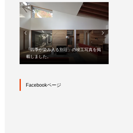


「四季が染み入る別荘」の竣工写真を掲
「大宮駅
載しました。
市街地再
Facebookページ