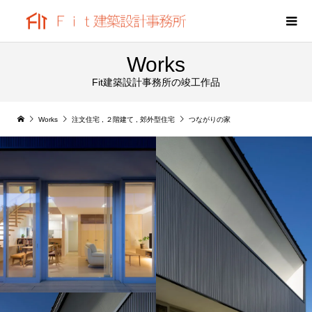
Works
Fit建築設計事務所の竣工作品
Works
注文住宅
,
２階建て
,
郊外型住宅
つながりの家