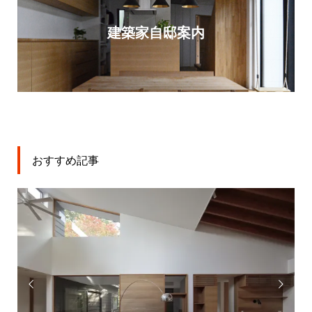
建築家自邸案内
おすすめ記事

