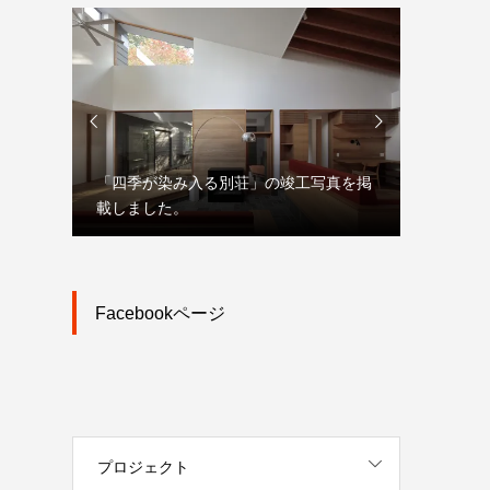


「四季が染み入る別荘」の竣工写真を掲
「大宮駅
載しました。
市街地再
Facebookページ
プロジェクト