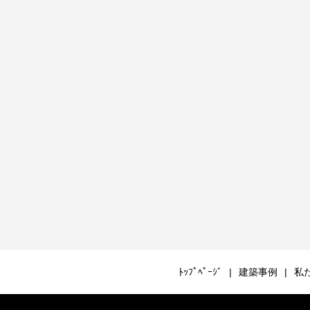
ﾄｯﾌﾟﾍﾟｰｼﾞ
建築事例
私