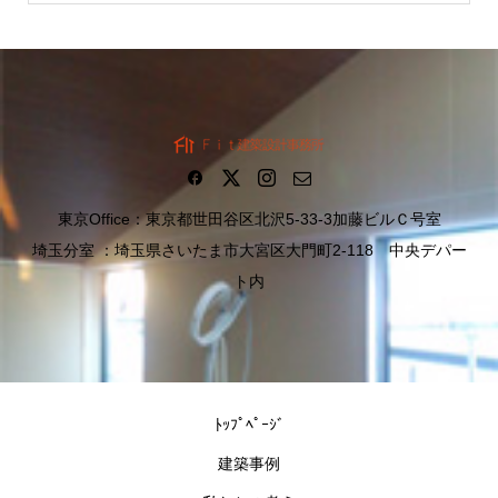
東京Office：東京都世田谷区北沢5-33-3加藤ビルＣ号室
埼玉分室 ：埼玉県さいたま市大宮区大門町2-118 中央デパー
ト内
ﾄｯﾌﾟﾍﾟｰｼﾞ
建築事例