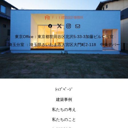
東京Office：東京都世田谷区北沢5-33-3加藤ビルＣ号室
埼玉分室 ：埼玉県さいたま市大宮区大門町2-118 中央デパー
ト内
ﾄｯﾌﾟﾍﾟｰｼﾞ
建築事例
私たちの考え
私たちのこと