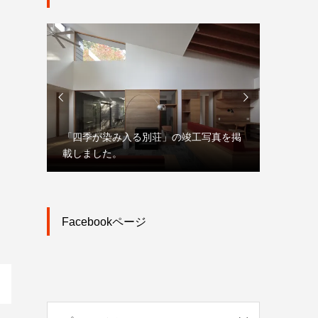


「四季が染み入る別荘」の竣工写真を掲
「大宮駅
載しました。
市街地再
Facebookページ