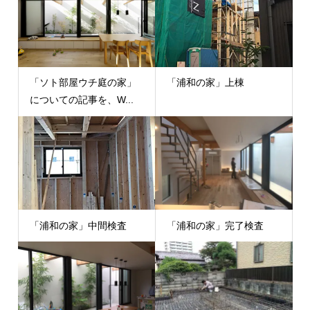
「ソト部屋ウチ庭の家」
「浦和の家」上棟
についての記事を、W...
「浦和の家」中間検査
「浦和の家」完了検査