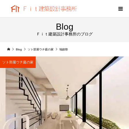
Blog
Ｆｉｔ建築設計事務所のブログ
Blog
ソト部屋ウチ庭の家
地鎮祭
ソト部屋ウチ庭の家