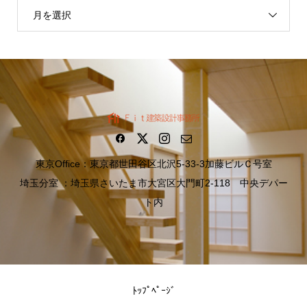
月を選択
東京Office：東京都世田谷区北沢5-33-3加藤ビルＣ号室
埼玉分室 ：埼玉県さいたま市大宮区大門町2-118 中央デパー
ト内
ﾄｯﾌﾟﾍﾟｰｼﾞ