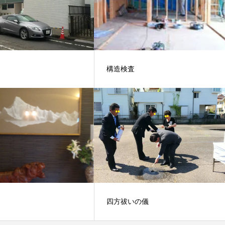
構造検査
四方祓いの儀