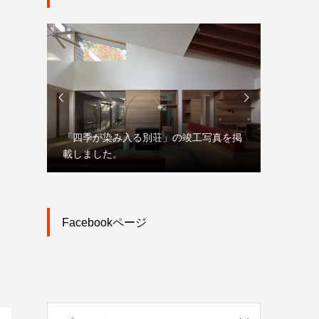


「四季が染み入る別荘」の竣工写真を掲
「大宮駅
載しました。
市街地再
Facebookページ