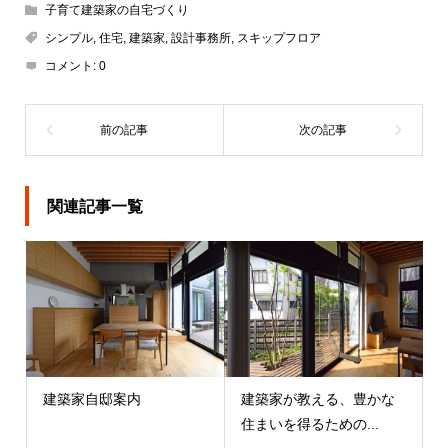
子育て建築家の自宅づくり
シンプル
,
住宅
,
建築家
,
設計事務所
,
スキップフロア
コメント:
0
関連記事一覧
建築家自邸案内
建築家が教える、豊かな
住まいを得るための...