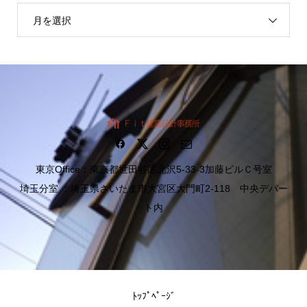
月を選択
東京Office：東京都世田谷区北沢5-33-3加藤ビルＣ号室
埼玉分室 ：埼玉県さいたま市大宮区大門町2-118 中央デパー
ト内
ﾄｯﾌﾟﾍﾟｰｼﾞ