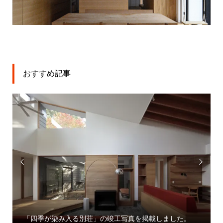
おすすめ記事


「大宮
「四季が染み入る別荘」の竣工写真を掲載しました。
業」プ