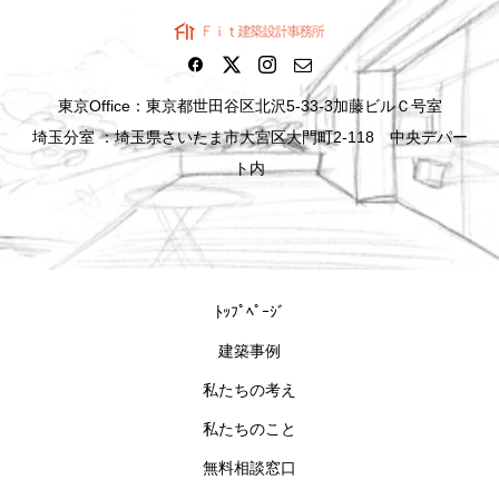
東京Office：東京都世田谷区北沢5-33-3加藤ビルＣ号室
埼玉分室 ：埼玉県さいたま市大宮区大門町2-118 中央デパー
ト内
ﾄｯﾌﾟﾍﾟｰｼﾞ
建築事例
私たちの考え
私たちのこと
無料相談窓口