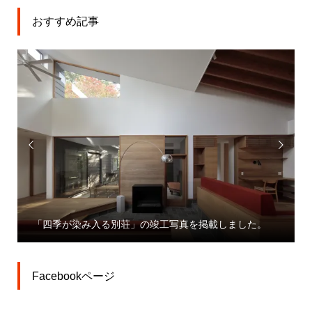
おすすめ記事


「大
「四季が染み入る別荘」の竣工写真を掲載しました。
業」
Facebookページ