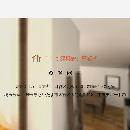
東京Office：東京都世田谷区北沢5-33-3加藤ビルＣ号室
埼玉分室 ：埼玉県さいたま市大宮区大門町2-118 中央デパート内