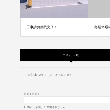
工事請負契約完了！
冬期休暇
コメント ( 0 )
この記事へのコメントはありません。
名前 ( 必須 )
E-MAIL ( 必須 ) ※ 公開されません