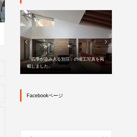


「四季が染み入る別荘」の竣工写真を掲
「大宮駅
載しました。
市街地再
Facebookページ