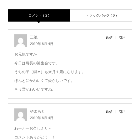
コメント ( 2 )
トラックバック ( 0 )
三池
返信
引用
2010年 8月 4日
お元気ですか
今日は所長の誕生会です。
うちの子（樹々）も来月１歳になります。
ほんとにかわいくて愛らしいです。
そう君かわいいですね。
やまもと
返信
引用
2010年 8月 4日
わーわーお久しぶり～
コメントありがとう！！