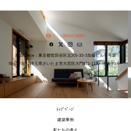
東京Office：東京都世田谷区北沢5-33-3加藤ビルＣ号室
埼玉分室 ：埼玉県さいたま市大宮区大門町2-118 中央デパー
ト内
ﾄｯﾌﾟﾍﾟｰｼﾞ
建築事例
私たちの考え