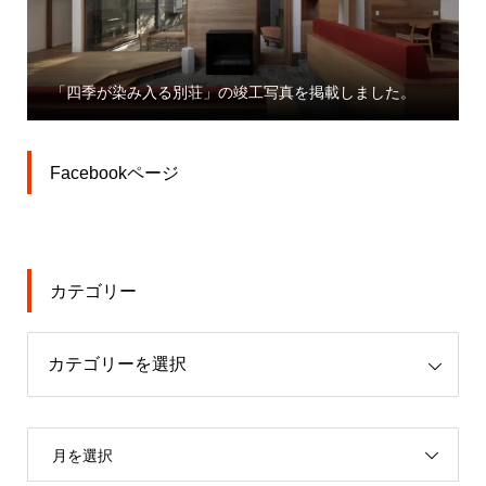
「大宮駅
「四季が染み入る別荘」の竣工写真を掲載しました。
業」プレ
Facebookページ
カテゴリー
月を選択