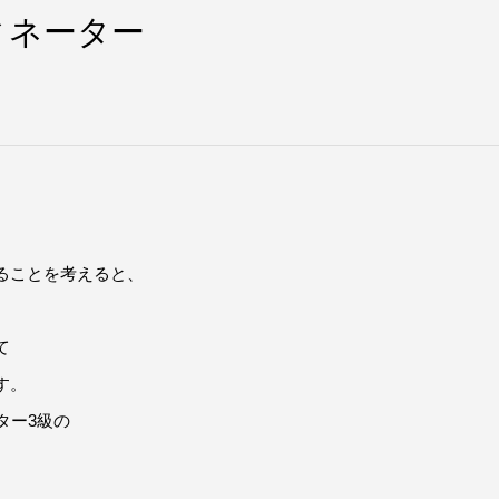
ィネーター
、
ることを考えると、
て
す。
ター3級の