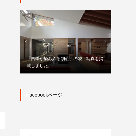


「四季が染み入る別荘」の竣工写真を掲
「大宮駅
載しました。
市街地再
Facebookページ