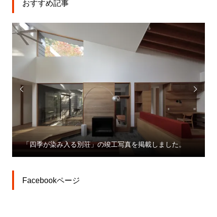
おすすめ記事


「大宮駅東口大門町２丁目中地区第一種市街地再
しました。
業」プレスリリース
Facebookページ