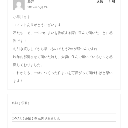
藤井
返信
引用
2012年 5月 24日
小早川さま
コメントありがとうございます。
私たちこそ、一生の住まいを依頼する際に選んで頂いたことに感
謝です！
お引き渡ししてから早いものでもう2年が経つんですね。
昨年お邪魔させて頂いた時も、大切に住んで頂いているな～と感
激しておりました。
これからも、一緒につくった住まいを可愛がって頂ければと思い
ます！
名前 ( 必須 )
E-MAIL ( 必須 ) ※ 公開されません