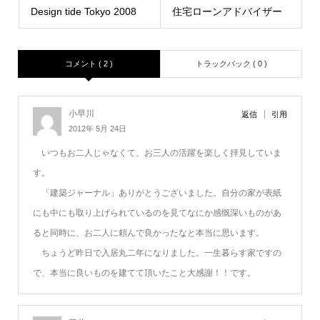
Design tide Tokyo 2008
住宅ローンアドバイザー
コメント ( 2 )
トラックバック ( 0 )
小早川
返信
引用
2012年 5月 24日
いつもお二人じゃなくて、お三人の活躍を楽しく拝見していま
す。
「建築ジャーナル」ありがとうございました。自分の家が表紙
にも中にも取り上げられているのを見てなにか感慨深いものがあ
ると同時に、お二人に頼んで良かったなと本当に思います。
ちょうど昨日で入居丸二年になりました。一生暮らす家ですの
で、本当に良いものを建てて頂いたこと大感謝！！です。