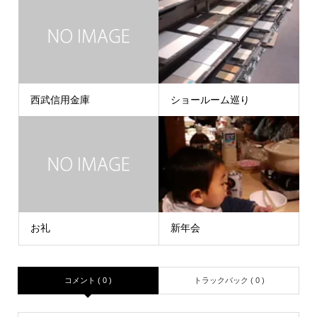
西武信用金庫
ショールーム巡り
お礼
新年会
コメント ( 0 )
トラックバック ( 0 )