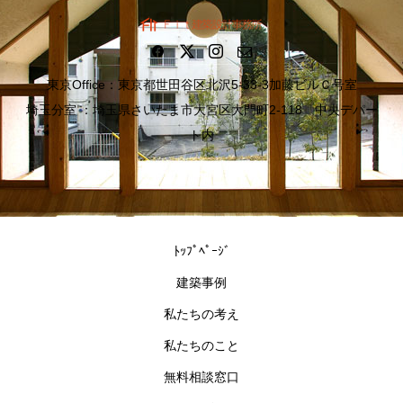
東京Office：東京都世田谷区北沢5-33-3加藤ビルＣ号室
埼玉分室 ：埼玉県さいたま市大宮区大門町2-118 中央デパー
ト内
ﾄｯﾌﾟﾍﾟｰｼﾞ
建築事例
私たちの考え
私たちのこと
無料相談窓口