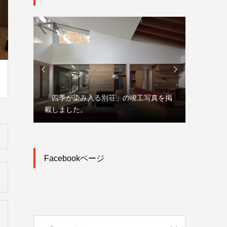


工写真を掲
「大宮駅東口大門町２丁目中地区第一種
市街地再開発事業」プレスリリース
オンラ
Facebookページ