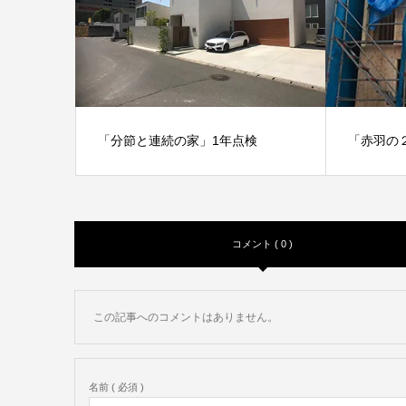
「分節と連続の家」1年点検
「赤羽の
竣工写
コメント ( 0 )
この記事へのコメントはありません。
名前 ( 必須 )