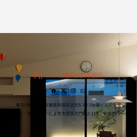
東京Office：東京都世田谷区北沢5-33-3加藤ビルＣ号室
埼玉分室 ：埼玉県さいたま市大宮区大門町2-118 中央デパート内