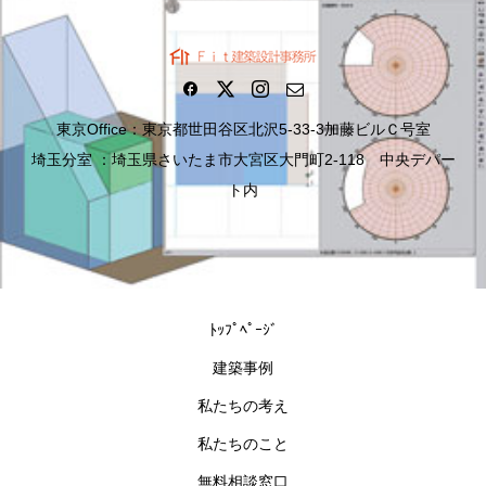
東京Office：東京都世田谷区北沢5-33-3加藤ビルＣ号室
埼玉分室 ：埼玉県さいたま市大宮区大門町2-118 中央デパー
ト内
ﾄｯﾌﾟﾍﾟｰｼﾞ
建築事例
私たちの考え
私たちのこと
無料相談窓口