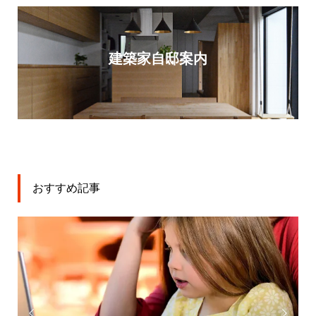
建築家自邸案内
おすすめ記事

