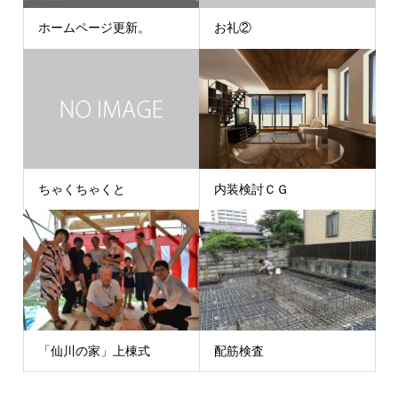
ホームページ更新。
お礼②
ちゃくちゃくと
内装検討ＣＧ
「仙川の家」上棟式
配筋検査