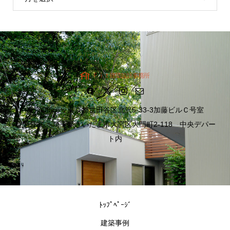
東京Office：東京都世田谷区北沢5-33-3加藤ビルＣ号室
埼玉分室 ：埼玉県さいたま市大宮区大門町2-118 中央デパー
ト内
ﾄｯﾌﾟﾍﾟｰｼﾞ
建築事例