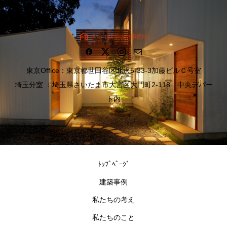
東京Office：東京都世田谷区北沢5-33-3加藤ビルＣ号室
埼玉分室 ：埼玉県さいたま市大宮区大門町2-118 中央デパー
ト内
ﾄｯﾌﾟﾍﾟｰｼﾞ
建築事例
私たちの考え
私たちのこと