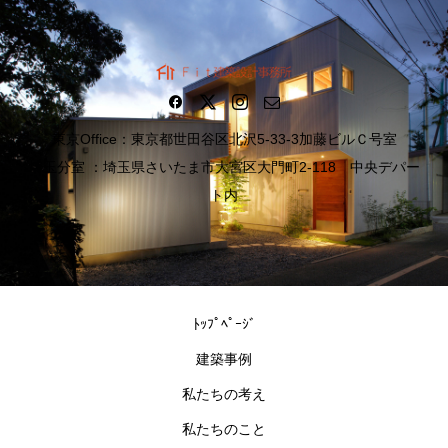
東京Office：東京都世田谷区北沢5-33-3加藤ビルＣ号室
埼玉分室 ：埼玉県さいたま市大宮区大門町2-118 中央デパー
ト内
ﾄｯﾌﾟﾍﾟｰｼﾞ
建築事例
私たちの考え
私たちのこと