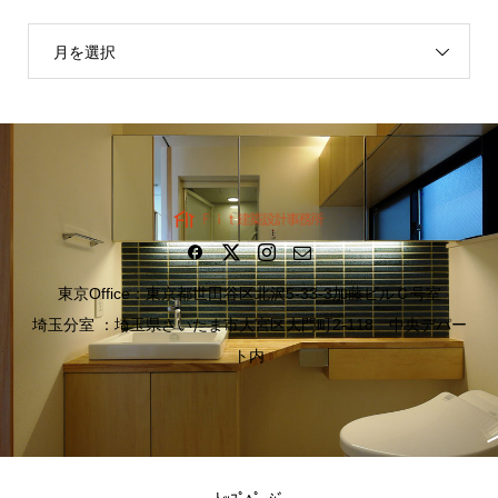
月を選択
東京Office：東京都世田谷区北沢5-33-3加藤ビルＣ号室
埼玉分室 ：埼玉県さいたま市大宮区大門町2-118 中央デパー
ト内