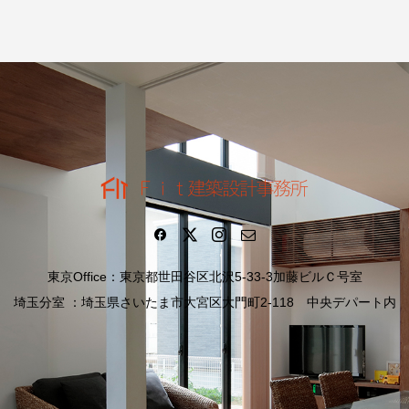
東京Office：東京都世田谷区北沢5-33-3加藤ビルＣ号室
埼玉分室 ：埼玉県さいたま市大宮区大門町2-118 中央デパート内