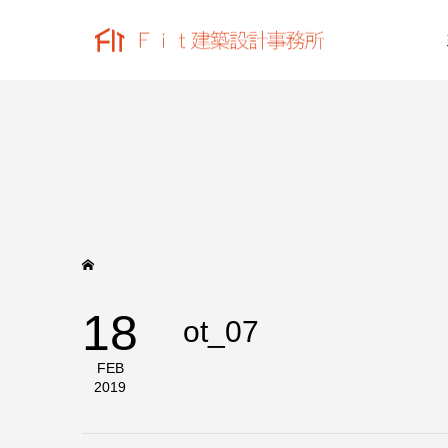
18
ot_07
FEB
2019