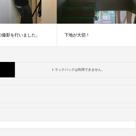
の撮影を行いました。
下地が大切！
「四季が染み入る別荘」の竣工
真をアップしました。
載しました。
トラックバックは利用できません。