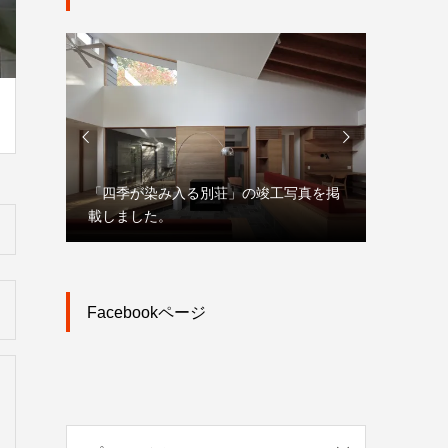


写真を掲
「大宮駅東口大門町２丁目中地区第一種
市街地再開発事業」プレスリリース
オンラ
Facebookページ