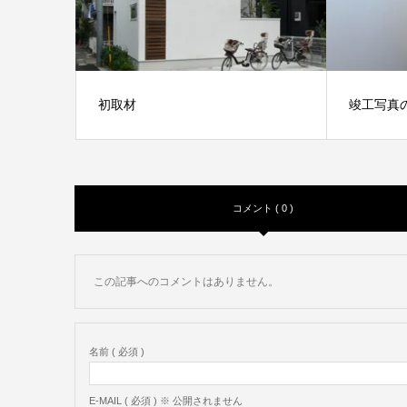
初取材
竣工写真
竣工写
コメント ( 0 )
この記事へのコメントはありません。
名前 ( 必須 )
E-MAIL ( 必須 ) ※ 公開されません