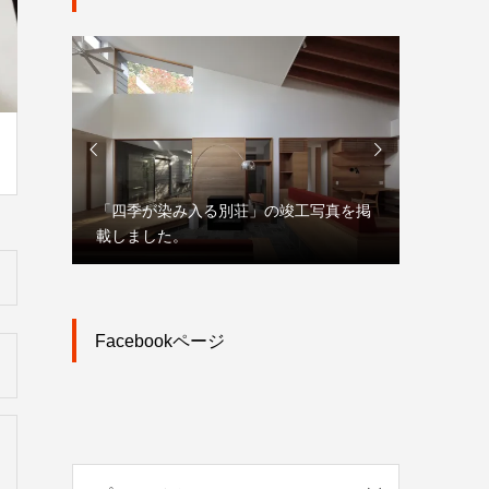


写真を掲
「大宮駅東口大門町２丁目中地区第一種
市街地再開発事業」プレスリリース
オンライ
Facebookページ