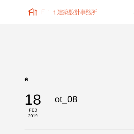
18
ot_08
FEB
2019