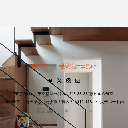
東京Office：東京都世田谷区北沢5-33-3加藤ビルＣ号室
埼玉分室 ：埼玉県さいたま市大宮区大門町2-118 中央デパート内