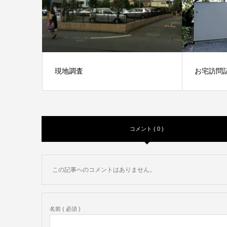
現地調査
お宅訪問
竣工写真
コメント ( 0 )
この記事へのコメントはありません。
名前 ( 必須 )