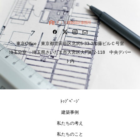
東京Office：東京都世田谷区北沢5-33-3加藤ビルＣ号室
埼玉分室 ：埼玉県さいたま市大宮区大門町2-118 中央デパー
ト内
ﾄｯﾌﾟﾍﾟｰｼﾞ
建築事例
私たちの考え
私たちのこと